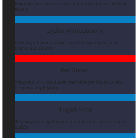
Ευκαιρίες για εκπαίδευση και επασχόληση σε πολλούς
τομείς
Σχέδιο Αποταμίευσης
Καθοδήγηση και επιλογές κατάλληλων σχεδίων σε
οικονομικά θέματα
Red Button
Υπηρεσία 24/7 για άμεση τακτοποίηση θεμάτων που
αφορούν συμβόλαια
Ψυχική Υγεία
Ψυχολογική στήριξη και σεμινάρια από εκπαιδευμένη
ομάδα