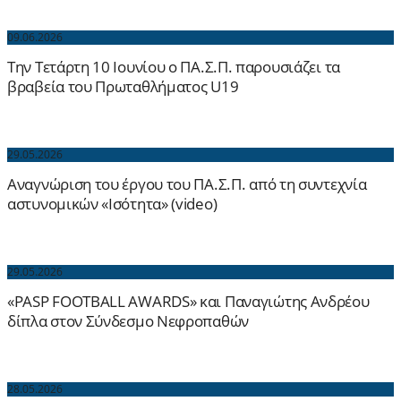
09.06.2026
Την Τετάρτη 10 Ιουνίου ο ΠΑ.Σ.Π. παρουσιάζει τα
βραβεία του Πρωταθλήματος U19
29.05.2026
Αναγνώριση του έργου του ΠΑ.Σ.Π. από τη συντεχνία
αστυνομικών «Ισότητα» (video)
29.05.2026
«PASP FOOTBALL AWARDS» και Παναγιώτης Ανδρέου
δίπλα στον Σύνδεσμο Νεφροπαθών
28.05.2026