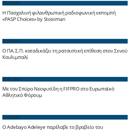
20.04.2026
H Πασχαλινή φιλανθρωπική ραδιοφωνική εκπομπή
«PASP Choices» by Stoiximan
20.04.2026
Ο ΠΑ.Σ.Π. καταδικάζει τη ρατσιστική επίθεση στον Σενού
Κουλιμπαλί
16.04.2026
Με τον Σπύρο Νεοφυτίδη η FIFPRO στο Ευρωπαϊκό
Αθλητικό Φόρουμ
16.04.2026
Ο Adebayo Adeleye παρέλαβε το βραβείο του