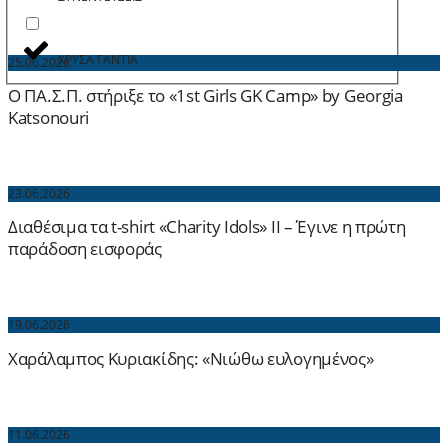
ΧΡΥΣΑ ΓΑΝΤΙΑ
25.06.2026
Ο ΠΑ.Σ.Π. στήριξε το «1st Girls GK Camp» by Georgia
Katsonouri
23.06.2026
Διαθέσιμα τα t-shirt «Charity Idols» ΙΙ – Έγινε η πρώτη
παράδοση εισφοράς
19.06.2026
Χαράλαμπος Κυριακίδης: «Νιώθω ευλογημένος»
11.06.2026