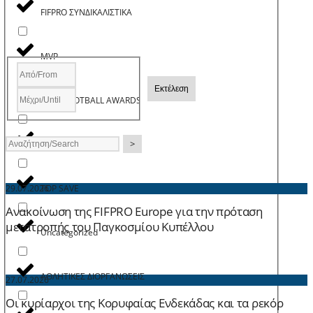
FIFPRO ΣΥΝΔΙΚΑΛΙΣΤΙΚΑ
MVP
Εκτέλεση
PASP FOOTBALL AWARDS
>
TOP GOAL
TOP SAVE
29.07.2026
Ανακοίνωση της FIFPRO Europe για την πρόταση
μετατροπής του Παγκοσμίου Κυπέλλου
Uncategorized
ΑΘΛΗΤΙΚΕΣ ΔΙΟΡΓΑΝΩΣΕΙΣ
27.07.2026
Οι κυρίαρχοι της Κορυφαίας Ενδεκάδας και τα ρεκόρ