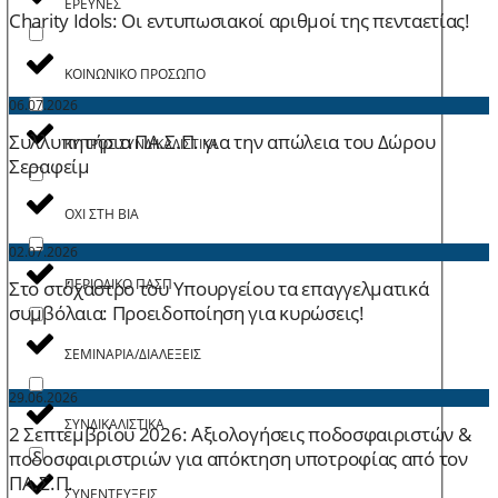
ΕΡΕΥΝΕΣ
Charity Idols: Οι εντυπωσιακοί αριθμοί της πενταετίας!
ΚΟΙΝΩΝΙΚΟ ΠΡΟΣΩΠΟ
06.07.2026
Συλλυπητήρια ΠΑ.Σ.Π. για την απώλεια του Δώρου
ΚΥΠΡΟΣ ΣΥΝΔΙΚΑΛΙΣΤΙΚΑ
Σεραφείμ
ΟΧΙ ΣΤΗ ΒΙΑ
02.07.2026
ΠΕΡΙΟΔΙΚΟ ΠΑΣΠ
Στο στόχαστρο του Υπουργείου τα επαγγελματικά
συμβόλαια: Προειδοποίηση για κυρώσεις!
ΣΕΜΙΝΑΡΙΑ/ΔΙΑΛΕΞΕΙΣ
29.06.2026
ΣΥΝΔΙΚΑΛΙΣΤΙΚΑ
2 Σεπτεμβρίου 2026: Aξιολογήσεις ποδοσφαιριστών &
ποδοσφαιριστριών για απόκτηση υποτροφίας από τον
ΠΑ.Σ.Π.
ΣΥΝΕΝΤΕΥΞΕΙΣ