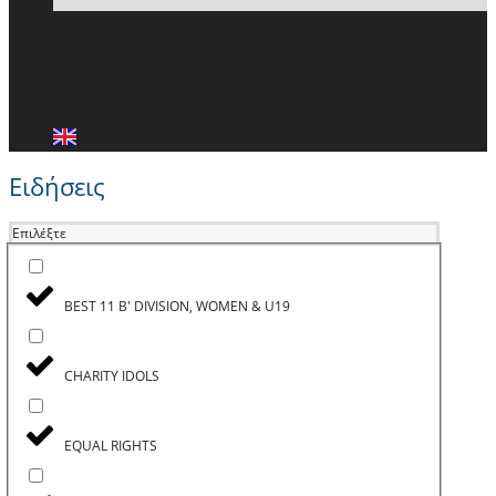
ΕΙΔΗΣΕΙΣ
ΜΕΛΗ ΠΑ.Σ.Π.
ΕΠΙΚΟΙΝΩΝΙΑ
Ειδήσεις
Επιλέξτε
BEST 11 B' DIVISION, WOMEN & U19
CHARITY IDOLS
EQUAL RIGHTS