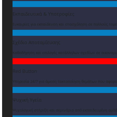
Εκπαιδευτικά & Υποτροφίες
Ευκαιρίες για εκπαίδευση και επασχόληση σε πολλούς τομε
Σχέδιο Αποταμίευσης
Καθοδήγηση και επιλογές κατάλληλων σχεδίων σε οικονομ
Red Button
Υπηρεσία 24/7 για άμεση τακτοποίηση θεμάτων που αφορ
Ψυχική Υγεία
Ψυχολογική στήριξη και σεμινάρια από εκπαιδευμένη ομά