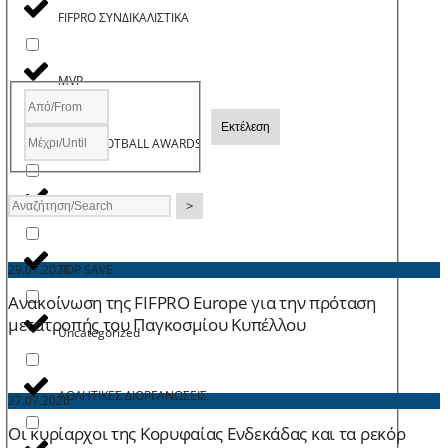
FIFPRO ΣΥΝΔΙΚΑΛΙΣΤΙΚΑ
MVP
Εκτέλεση
PASP FOOTBALL AWARDS
>
TOP GOAL
TOP SAVE
29.07.2026
Ανακοίνωση της FIFPRO Europe για την πρόταση
μετατροπής του Παγκοσμίου Κυπέλλου
Uncategorized
ΑΘΛΗΤΙΚΕΣ ΔΙΟΡΓΑΝΩΣΕΙΣ
27.07.2026
Οι κυρίαρχοι της Κορυφαίας Ενδεκάδας και τα ρεκόρ