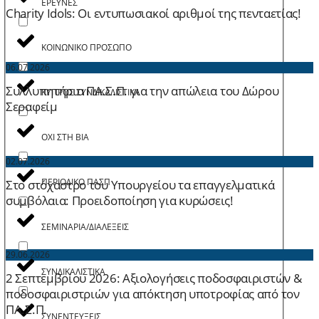
ΕΡΕΥΝΕΣ
Charity Idols: Οι εντυπωσιακοί αριθμοί της πενταετίας!
ΚΟΙΝΩΝΙΚΟ ΠΡΟΣΩΠΟ
06.07.2026
Συλλυπητήρια ΠΑ.Σ.Π. για την απώλεια του Δώρου
ΚΥΠΡΟΣ ΣΥΝΔΙΚΑΛΙΣΤΙΚΑ
Σεραφείμ
ΟΧΙ ΣΤΗ ΒΙΑ
02.07.2026
ΠΕΡΙΟΔΙΚΟ ΠΑΣΠ
Στο στόχαστρο του Υπουργείου τα επαγγελματικά
συμβόλαια: Προειδοποίηση για κυρώσεις!
ΣΕΜΙΝΑΡΙΑ/ΔΙΑΛΕΞΕΙΣ
29.06.2026
ΣΥΝΔΙΚΑΛΙΣΤΙΚΑ
2 Σεπτεμβρίου 2026: Aξιολογήσεις ποδοσφαιριστών &
ποδοσφαιριστριών για απόκτηση υποτροφίας από τον
ΠΑ.Σ.Π.
ΣΥΝΕΝΤΕΥΞΕΙΣ