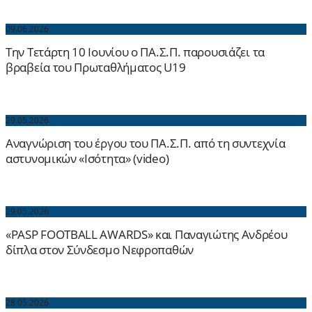
09.06.2026
Την Τετάρτη 10 Ιουνίου ο ΠΑ.Σ.Π. παρουσιάζει τα
βραβεία του Πρωταθλήματος U19
29.05.2026
Αναγνώριση του έργου του ΠΑ.Σ.Π. από τη συντεχνία
αστυνομικών «Ισότητα» (video)
29.05.2026
«PASP FOOTBALL AWARDS» και Παναγιώτης Ανδρέου
δίπλα στον Σύνδεσμο Νεφροπαθών
28.05.2026