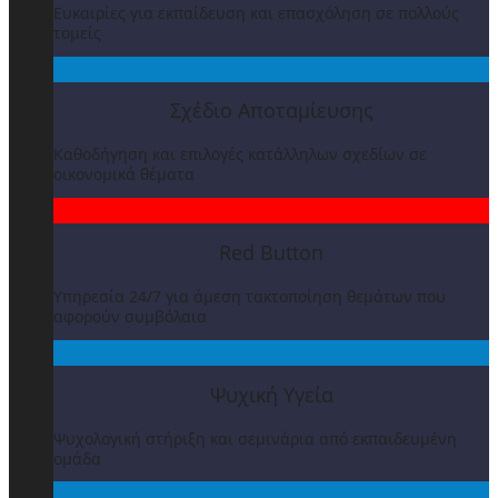
Ευκαιρίες για εκπαίδευση και επασχόληση σε πολλούς
τομείς
Σχέδιο Αποταμίευσης
Καθοδήγηση και επιλογές κατάλληλων σχεδίων σε
οικονομικά θέματα
Red Button
Υπηρεσία 24/7 για άμεση τακτοποίηση θεμάτων που
αφορούν συμβόλαια
Ψυχική Υγεία
Ψυχολογική στήριξη και σεμινάρια από εκπαιδευμένη
ομάδα