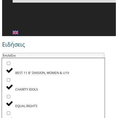
ΕΙΔΗΣΕΙΣ
ΜΕΛΗ ΠΑ.Σ.Π.
ΕΠΙΚΟΙΝΩΝΙΑ
Ειδήσεις
Επιλέξτε
BEST 11 B' DIVISION, WOMEN & U19
CHARITY IDOLS
EQUAL RIGHTS