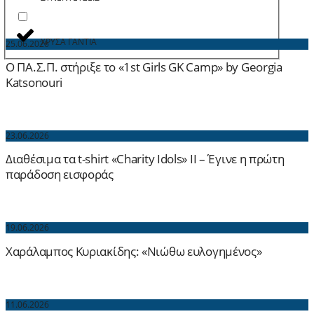
ΧΡΥΣΑ ΓΑΝΤΙΑ
25.06.2026
Ο ΠΑ.Σ.Π. στήριξε το «1st Girls GK Camp» by Georgia
Katsonouri
23.06.2026
Διαθέσιμα τα t-shirt «Charity Idols» ΙΙ – Έγινε η πρώτη
παράδοση εισφοράς
19.06.2026
Χαράλαμπος Κυριακίδης: «Νιώθω ευλογημένος»
11.06.2026