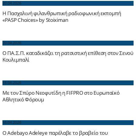
20.04.2026
H Πασχαλινή φιλανθρωπική ραδιοφωνική εκπομπή
«PASP Choices» by Stoiximan
20.04.2026
Ο ΠΑ.Σ.Π. καταδικάζει τη ρατσιστική επίθεση στον Σενού
Κουλιμπαλί
16.04.2026
Με τον Σπύρο Νεοφυτίδη η FIFPRO στο Ευρωπαϊκό
Αθλητικό Φόρουμ
16.04.2026
Ο Adebayo Adeleye παρέλαβε το βραβείο του