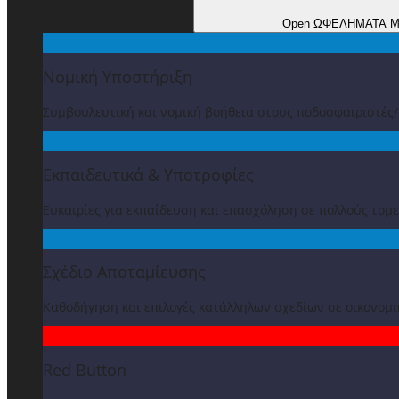
Open ΩΦΕΛΗΜΑΤΑ 
Νομική Υποστήριξη
Συμβουλευτική και νομική βοήθεια στους ποδοσφαιριστές
Εκπαιδευτικά & Υποτροφίες
Ευκαιρίες για εκπαίδευση και επασχόληση σε πολλούς τομε
Σχέδιο Αποταμίευσης
Καθοδήγηση και επιλογές κατάλληλων σχεδίων σε οικονομ
Red Button