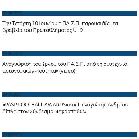
09.06.2026
Την Τετάρτη 10 Ιουνίου ο ΠΑ.Σ.Π. παρουσιάζει τα
βραβεία του Πρωταθλήματος U19
29.05.2026
Αναγνώριση του έργου του ΠΑ.Σ.Π. από τη συντεχνία
αστυνομικών «Ισότητα» (video)
29.05.2026
«PASP FOOTBALL AWARDS» και Παναγιώτης Ανδρέου
δίπλα στον Σύνδεσμο Νεφροπαθών
28.05.2026