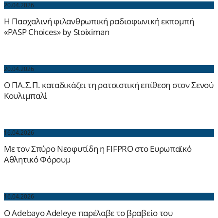
20.04.2026
H Πασχαλινή φιλανθρωπική ραδιοφωνική εκπομπή
«PASP Choices» by Stoiximan
20.04.2026
Ο ΠΑ.Σ.Π. καταδικάζει τη ρατσιστική επίθεση στον Σενού
Κουλιμπαλί
16.04.2026
Με τον Σπύρο Νεοφυτίδη η FIFPRO στο Ευρωπαϊκό
Αθλητικό Φόρουμ
16.04.2026
Ο Adebayo Adeleye παρέλαβε το βραβείο του