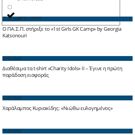
ΧΡΥΣΑ ΓΑΝΤΙΑ
25.06.2026
Ο ΠΑ.Σ.Π. στήριξε το «1st Girls GK Camp» by Georgia
Katsonouri
23.06.2026
Διαθέσιμα τα t-shirt «Charity Idols» ΙΙ – Έγινε η πρώτη
παράδοση εισφοράς
19.06.2026
Χαράλαμπος Κυριακίδης: «Νιώθω ευλογημένος»
11.06.2026