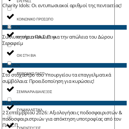
ΕΡΕΥΝΕΣ
Charity Idols: Οι εντυπωσιακοί αριθμοί της πενταετίας!
ΚΟΙΝΩΝΙΚΟ ΠΡΟΣΩΠΟ
06.07.2026
Συλλυπητήρια ΠΑ.Σ.Π. για την απώλεια του Δώρου
ΚΥΠΡΟΣ ΣΥΝΔΙΚΑΛΙΣΤΙΚΑ
Σεραφείμ
ΟΧΙ ΣΤΗ ΒΙΑ
02.07.2026
ΠΕΡΙΟΔΙΚΟ ΠΑΣΠ
Στο στόχαστρο του Υπουργείου τα επαγγελματικά
συμβόλαια: Προειδοποίηση για κυρώσεις!
ΣΕΜΙΝΑΡΙΑ/ΔΙΑΛΕΞΕΙΣ
29.06.2026
ΣΥΝΔΙΚΑΛΙΣΤΙΚΑ
2 Σεπτεμβρίου 2026: Aξιολογήσεις ποδοσφαιριστών &
ποδοσφαιριστριών για απόκτηση υποτροφίας από τον
ΠΑ.Σ.Π.
ΣΥΝΕΝΤΕΥΞΕΙΣ