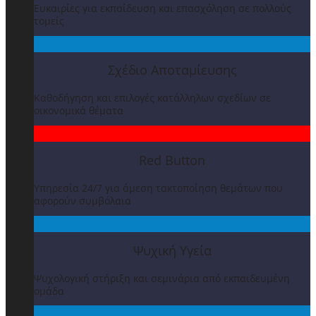
Ευκαιρίες για εκπαίδευση και επασχόληση σε πολλούς
τομείς
Σχέδιο Αποταμίευσης
Καθοδήγηση και επιλογές κατάλληλων σχεδίων σε
οικονομικά θέματα
Red Button
Υπηρεσία 24/7 για άμεση τακτοποίηση θεμάτων που
αφορούν συμβόλαια
Ψυχική Υγεία
Ψυχολογική στήριξη και σεμινάρια από εκπαιδευμένη
ομάδα