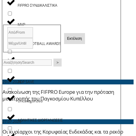
FIFPRO ΣΥΝΔΙΚΑΛΙΣΤΙΚΑ
MVP
Εκτέλεση
PASP FOOTBALL AWARDS
>
TOP GOAL
TOP SAVE
29.07.2026
Ανακοίνωση της FIFPRO Europe για την πρόταση
μετατροπής του Παγκοσμίου Κυπέλλου
Uncategorized
ΑΘΛΗΤΙΚΕΣ ΔΙΟΡΓΑΝΩΣΕΙΣ
27.07.2026
Οι κυρίαρχοι της Κορυφαίας Ενδεκάδας και τα ρεκόρ