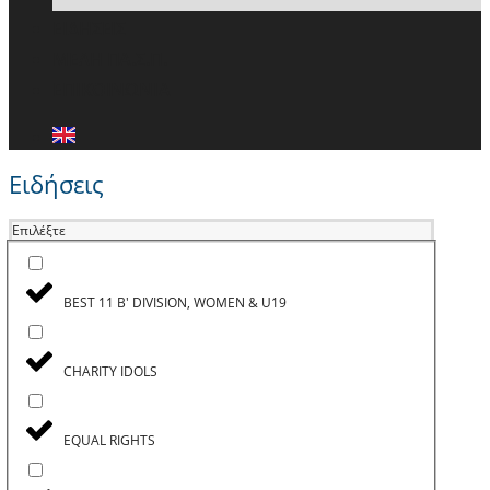
ΕΙΔΗΣΕΙΣ
ΜΕΛΗ ΠΑ.Σ.Π.
ΕΠΙΚΟΙΝΩΝΙΑ
Ειδήσεις
Επιλέξτε
BEST 11 B' DIVISION, WOMEN & U19
CHARITY IDOLS
EQUAL RIGHTS