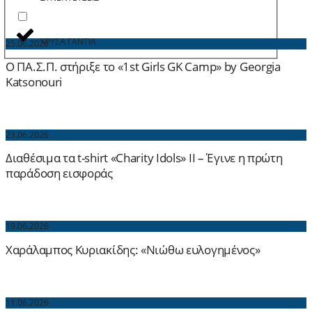
ΧΡΥΣΑ ΓΑΝΤΙΑ
25.06.2026
Ο ΠΑ.Σ.Π. στήριξε το «1st Girls GK Camp» by Georgia
Katsonouri
23.06.2026
Διαθέσιμα τα t-shirt «Charity Idols» ΙΙ – Έγινε η πρώτη
παράδοση εισφοράς
19.06.2026
Χαράλαμπος Κυριακίδης: «Νιώθω ευλογημένος»
11.06.2026