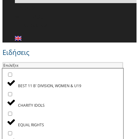
ΕΙΔΗΣΕΙΣ
ΜΕΛΗ ΠΑ.Σ.Π.
ΕΠΙΚΟΙΝΩΝΙΑ
Ειδήσεις
Επιλέξτε
BEST 11 B' DIVISION, WOMEN & U19
CHARITY IDOLS
EQUAL RIGHTS