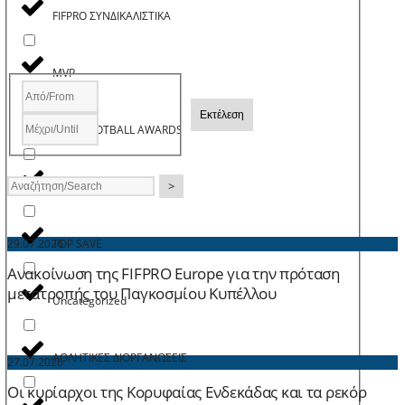
FIFPRO ΣΥΝΔΙΚΑΛΙΣΤΙΚΑ
MVP
Εκτέλεση
PASP FOOTBALL AWARDS
>
TOP GOAL
TOP SAVE
29.07.2026
Ανακοίνωση της FIFPRO Europe για την πρόταση
μετατροπής του Παγκοσμίου Κυπέλλου
Uncategorized
ΑΘΛΗΤΙΚΕΣ ΔΙΟΡΓΑΝΩΣΕΙΣ
27.07.2026
Οι κυρίαρχοι της Κορυφαίας Ενδεκάδας και τα ρεκόρ