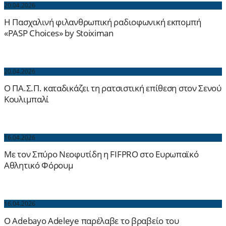
20.04.2026
H Πασχαλινή φιλανθρωπική ραδιοφωνική εκπομπή
«PASP Choices» by Stoiximan
20.04.2026
Ο ΠΑ.Σ.Π. καταδικάζει τη ρατσιστική επίθεση στον Σενού
Κουλιμπαλί
16.04.2026
Με τον Σπύρο Νεοφυτίδη η FIFPRO στο Ευρωπαϊκό
Αθλητικό Φόρουμ
16.04.2026
Ο Adebayo Adeleye παρέλαβε το βραβείο του