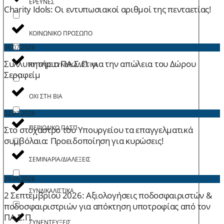
ΕΡΕΥΝΕΣ
Charity Idols: Οι εντυπωσιακοί αριθμοί της πενταετίας!
ΚΟΙΝΩΝΙΚΟ ΠΡΟΣΩΠΟ
06.07.2026
Συλλυπητήρια ΠΑ.Σ.Π. για την απώλεια του Δώρου
ΚΥΠΡΟΣ ΣΥΝΔΙΚΑΛΙΣΤΙΚΑ
Σεραφείμ
ΟΧΙ ΣΤΗ ΒΙΑ
02.07.2026
ΠΕΡΙΟΔΙΚΟ ΠΑΣΠ
Στο στόχαστρο του Υπουργείου τα επαγγελματικά
συμβόλαια: Προειδοποίηση για κυρώσεις!
ΣΕΜΙΝΑΡΙΑ/ΔΙΑΛΕΞΕΙΣ
29.06.2026
ΣΥΝΔΙΚΑΛΙΣΤΙΚΑ
2 Σεπτεμβρίου 2026: Aξιολογήσεις ποδοσφαιριστών &
ποδοσφαιριστριών για απόκτηση υποτροφίας από τον
ΠΑ.Σ.Π.
ΣΥΝΕΝΤΕΥΞΕΙΣ