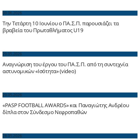
09.06.2026
Την Τετάρτη 10 Ιουνίου ο ΠΑ.Σ.Π. παρουσιάζει τα
βραβεία του Πρωταθλήματος U19
29.05.2026
Αναγνώριση του έργου του ΠΑ.Σ.Π. από τη συντεχνία
αστυνομικών «Ισότητα» (video)
29.05.2026
«PASP FOOTBALL AWARDS» και Παναγιώτης Ανδρέου
δίπλα στον Σύνδεσμο Νεφροπαθών
28.05.2026