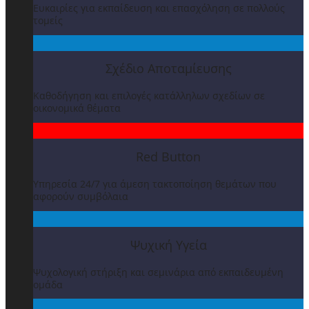
Ευκαιρίες για εκπαίδευση και επασχόληση σε πολλούς
τομείς
Σχέδιο Αποταμίευσης
Καθοδήγηση και επιλογές κατάλληλων σχεδίων σε
οικονομικά θέματα
Red Button
Υπηρεσία 24/7 για άμεση τακτοποίηση θεμάτων που
αφορούν συμβόλαια
Ψυχική Υγεία
Ψυχολογική στήριξη και σεμινάρια από εκπαιδευμένη
ομάδα