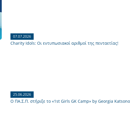
07.07.2026
Charity Idols: Οι εντυπωσιακοί αριθμοί της πενταετίας!
25.06.2026
Ο ΠΑ.Σ.Π. στήριξε το «1st Girls GK Camp» by Georgia Katsono