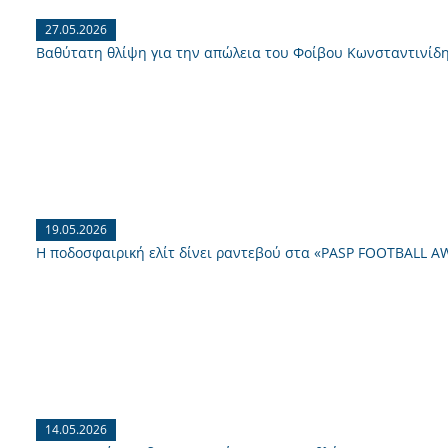
27.05.2026
Βαθύτατη θλίψη για την απώλεια του Φοίβου Κωνσταντινίδ
19.05.2026
Η ποδοσφαιρική ελίτ δίνει ραντεβού στα «PASP FOOTBALL A
14.05.2026