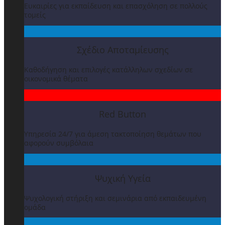
Ευκαιρίες για εκπαίδευση και επασχόληση σε πολλούς
τομείς
Σχέδιο Αποταμίευσης
Καθοδήγηση και επιλογές κατάλληλων σχεδίων σε
οικονομικά θέματα
Red Button
Υπηρεσία 24/7 για άμεση τακτοποίηση θεμάτων που
αφορούν συμβόλαια
Ψυχική Υγεία
Ψυχολογική στήριξη και σεμινάρια από εκπαιδευμένη
ομάδα