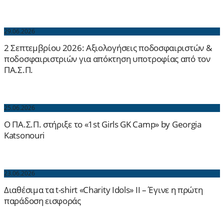
29.06.2026
2 Σεπτεμβρίου 2026: Aξιολογήσεις ποδοσφαιριστών &
ποδοσφαιριστριών για απόκτηση υποτροφίας από τον
ΠΑ.Σ.Π.
25.06.2026
Ο ΠΑ.Σ.Π. στήριξε το «1st Girls GK Camp» by Georgia
Katsonouri
23.06.2026
Διαθέσιμα τα t-shirt «Charity Idols» ΙΙ – Έγινε η πρώτη
παράδοση εισφοράς