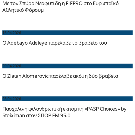
Με τον Σπύρο Νεοφυτίδη η FIFPRO στο Ευρωπαϊκό
Αθλητικό Φόρουμ
16.04.2026
Ο Adebayo Adeleye παρέλαβε το βραβείο του
09.04.2026
O Zlatan Alomerovic παρέλαβε ακόμη δύο βραβεία
08.04.2026
Πασχαλινή φιλανθρωπική εκπομπή «PASP Choices» by
Stoiximan στον ΣΠΟΡ FM 95.0