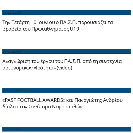
09.06.2026
Την Τετάρτη 10 Ιουνίου ο ΠΑ.Σ.Π. παρουσιάζει τα
βραβεία του Πρωταθλήματος U19
29.05.2026
Αναγνώριση του έργου του ΠΑ.Σ.Π. από τη συντεχνία
αστυνομικών «Ισότητα» (video)
29.05.2026
«PASP FOOTBALL AWARDS» και Παναγιώτης Ανδρέου
δίπλα στον Σύνδεσμο Νεφροπαθών
28.05.2026