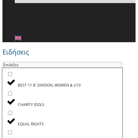
ΕΙΔΗΣΕΙΣ
ΜΕΛΗ ΠΑ.Σ.Π.
ΕΠΙΚΟΙΝΩΝΙΑ
Ειδήσεις
Επιλέξτε
BEST 11 B' DIVISION, WOMEN & U19
CHARITY IDOLS
EQUAL RIGHTS