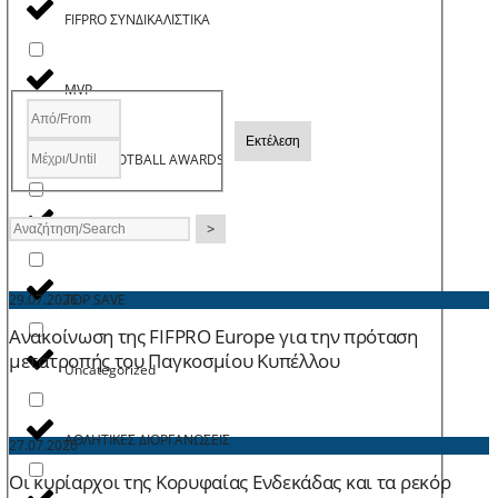
FIFPRO ΣΥΝΔΙΚΑΛΙΣΤΙΚΑ
MVP
Εκτέλεση
PASP FOOTBALL AWARDS
>
TOP GOAL
TOP SAVE
29.07.2026
Ανακοίνωση της FIFPRO Europe για την πρόταση
μετατροπής του Παγκοσμίου Κυπέλλου
Uncategorized
ΑΘΛΗΤΙΚΕΣ ΔΙΟΡΓΑΝΩΣΕΙΣ
27.07.2026
Οι κυρίαρχοι της Κορυφαίας Ενδεκάδας και τα ρεκόρ