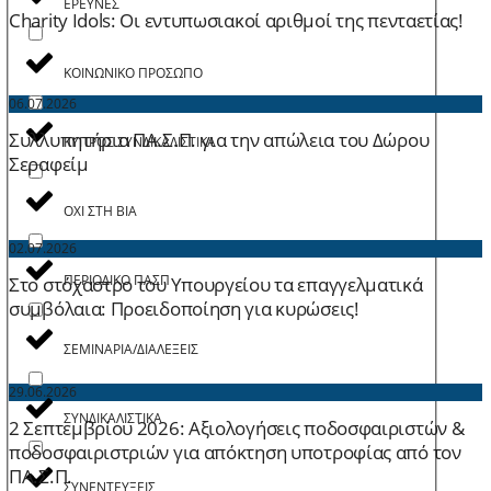
ΕΡΕΥΝΕΣ
Charity Idols: Οι εντυπωσιακοί αριθμοί της πενταετίας!
ΚΟΙΝΩΝΙΚΟ ΠΡΟΣΩΠΟ
06.07.2026
Συλλυπητήρια ΠΑ.Σ.Π. για την απώλεια του Δώρου
ΚΥΠΡΟΣ ΣΥΝΔΙΚΑΛΙΣΤΙΚΑ
Σεραφείμ
ΟΧΙ ΣΤΗ ΒΙΑ
02.07.2026
ΠΕΡΙΟΔΙΚΟ ΠΑΣΠ
Στο στόχαστρο του Υπουργείου τα επαγγελματικά
συμβόλαια: Προειδοποίηση για κυρώσεις!
ΣΕΜΙΝΑΡΙΑ/ΔΙΑΛΕΞΕΙΣ
29.06.2026
ΣΥΝΔΙΚΑΛΙΣΤΙΚΑ
2 Σεπτεμβρίου 2026: Aξιολογήσεις ποδοσφαιριστών &
ποδοσφαιριστριών για απόκτηση υποτροφίας από τον
ΠΑ.Σ.Π.
ΣΥΝΕΝΤΕΥΞΕΙΣ