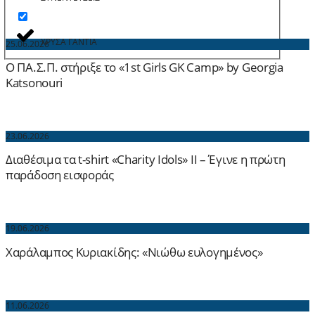
ΧΡΥΣΑ ΓΑΝΤΙΑ
25.06.2026
Ο ΠΑ.Σ.Π. στήριξε το «1st Girls GK Camp» by Georgia
Katsonouri
23.06.2026
Διαθέσιμα τα t-shirt «Charity Idols» ΙΙ – Έγινε η πρώτη
παράδοση εισφοράς
19.06.2026
Χαράλαμπος Κυριακίδης: «Νιώθω ευλογημένος»
11.06.2026