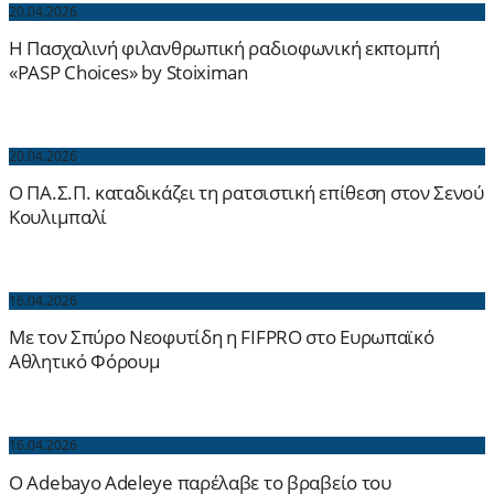
20.04.2026
H Πασχαλινή φιλανθρωπική ραδιοφωνική εκπομπή
«PASP Choices» by Stoiximan
20.04.2026
Ο ΠΑ.Σ.Π. καταδικάζει τη ρατσιστική επίθεση στον Σενού
Κουλιμπαλί
16.04.2026
Με τον Σπύρο Νεοφυτίδη η FIFPRO στο Ευρωπαϊκό
Αθλητικό Φόρουμ
16.04.2026
Ο Adebayo Adeleye παρέλαβε το βραβείο του