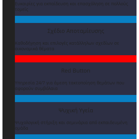
Ευκαιρίες για εκπαίδευση και επασχόληση σε πολλούς
τομείς
Σχέδιο Αποταμίευσης
Καθοδήγηση και επιλογές κατάλληλων σχεδίων σε
οικονομικά θέματα
Red Button
Υπηρεσία 24/7 για άμεση τακτοποίηση θεμάτων που
αφορούν συμβόλαια
Ψυχική Υγεία
Ψυχολογική στήριξη και σεμινάρια από εκπαιδευμένη
ομάδα