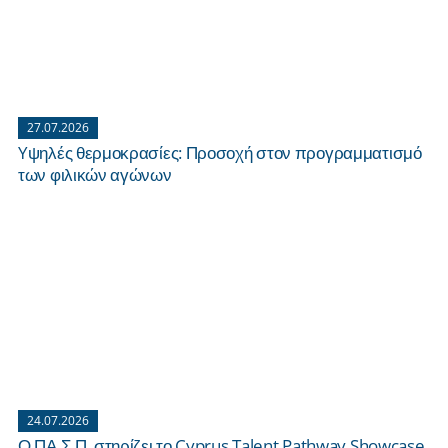
27.07.2026
Yψηλές θερμοκρασίες: Προσοχή στον προγραμματισμό
των φιλικών αγώνων
24.07.2026
Ο ΠΑ.Σ.Π. στηρίζει το Cyprus Talent Pathway Showcase