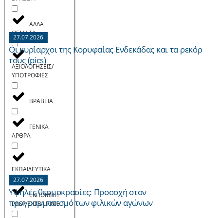
ΑΛΛΑ
ΘΕΜΑΤΑ
27.07.2026
Οι κυρίαρχοι της Κορυφαίας Ενδεκάδας και τα ρεκόρ
τους (pics)
ΑΞΙΟΛΟΓΗΣΕΙΣ/
ΥΠΟΤΡΟΦΙΕΣ
ΒΡΑΒΕΙΑ
ΓΕΝΙΚΑ
ΑΡΘΡΑ
ΕΚΠΑΙΔΕΥΤΙΚΑ
27.07.2026
Yψηλές θερμοκρασίες: Προσοχή στον
ΕΚΠΟΜΠH
προγραμματισμό των φιλικών αγώνων
PASP EXTRA TIME