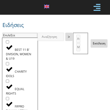
Ειδήσεις
Επιλέξτε
>
Εκτέλεση
BEST 11 B'
DIVISION, WOMEN
& U19
CHARITY
IDOLS
EQUAL
RIGHTS
FIFPRO