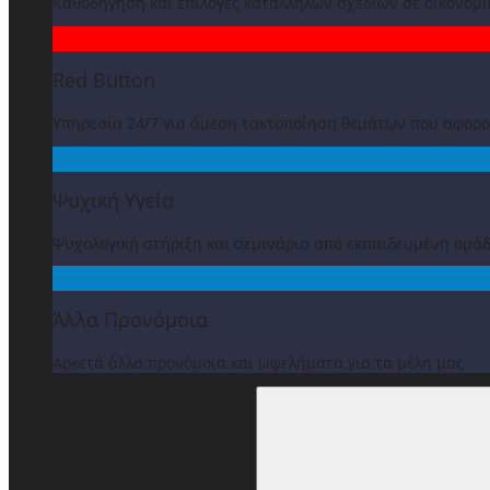
Καθοδήγηση και επιλογές κατάλληλων σχεδίων σε οικονομ
Red Button
Υπηρεσία 24/7 για άμεση τακτοποίηση θεμάτων που αφορ
Ψυχική Υγεία
Ψυχολογική στήριξη και σεμινάρια από εκπαιδευμένη ομά
Άλλα Προνόμοια
Αρκετά άλλα προνόμοια και ωφελήματα για τα μέλη μας