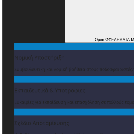
Open ΩΦΕΛΗΜΑΤΑ 
Νομική Υποστήριξη
Συμβουλευτική και νομική βοήθεια στους ποδοσφαιριστές
Εκπαιδευτικά & Υποτροφίες
Ευκαιρίες για εκπαίδευση και επασχόληση σε πολλούς τομε
Σχέδιο Αποταμίευσης