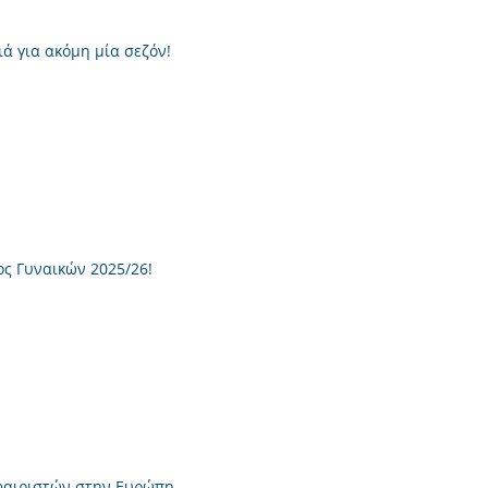
 για ακόμη μία σεζόν!
ς Γυναικών 2025/26!
φαιριστών στην Ευρώπη