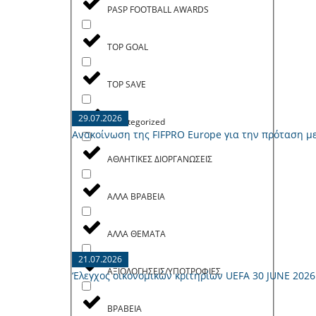
PASP FOOTBALL AWARDS
TOP GOAL
TOP SAVE
29.07.2026
Uncategorized
Ανακοίνωση της FIFPRO Europe για την πρόταση μ
ΑΘΛΗΤΙΚΕΣ ΔΙΟΡΓΑΝΩΣΕΙΣ
ΑΛΛΑ ΒΡΑΒΕΙΑ
ΑΛΛΑ ΘΕΜΑΤΑ
21.07.2026
ΑΞΙΟΛΟΓΗΣΕΙΣ/ΥΠΟΤΡΟΦΙΕΣ
‘Ελεγχος οικονομικών κριτηρίων UEFA 30 JUNE 2026
ΒΡΑΒΕΙΑ