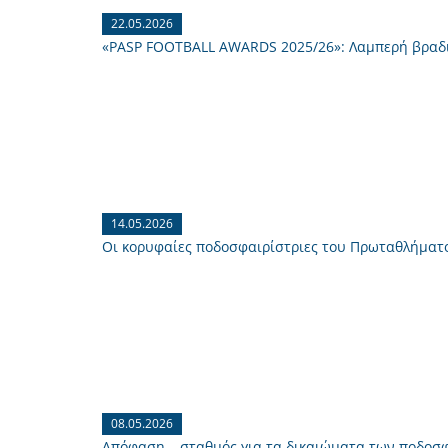
22.05.2026
«PASP FOOTBALL AWARDS 2025/26»: Λαμπερή βραδιά
14.05.2026
Οι κορυφαίες ποδοσφαιρίστριες του Πρωταθλήματο
08.05.2026
Απόφαση – σταθμός για τα δικαιώματα των ποδοσ