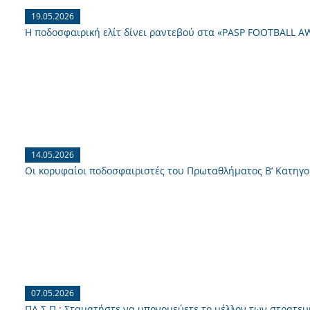
19.05.2026
Η ποδοσφαιρική ελίτ δίνει ραντεβού στα «PASP FOOTBALL A
14.05.2026
Οι κορυφαίοι ποδοσφαιριστές του Πρωταθλήματος Β’ Κατηγο
07.05.2026
ΠΑ.Σ.Π.: Σταματήστε να υπονομεύετε το μέλλον των στρατε