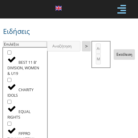
Ειδήσεις
Επιλέξτε
>
Εκτέλεση
BEST 11 B'
DIVISION, WOMEN
& U19
CHARITY
IDOLS
EQUAL
RIGHTS
FIFPRO