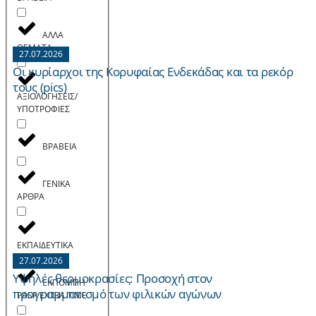
ΑΛΛΑ
ΘΕΜΑΤΑ
27.07.2026
Οι κυρίαρχοι της Κορυφαίας Ενδεκάδας και τα ρεκόρ
τους (pics)
ΑΞΙΟΛΟΓΗΣΕΙΣ/
ΥΠΟΤΡΟΦΙΕΣ
ΒΡΑΒΕΙΑ
ΓΕΝΙΚΑ
ΑΡΘΡΑ
ΕΚΠΑΙΔΕΥΤΙΚΑ
27.07.2026
Yψηλές θερμοκρασίες: Προσοχή στον
ΕΚΠΟΜΠH
προγραμματισμό των φιλικών αγώνων
PASP EXTRA TIME