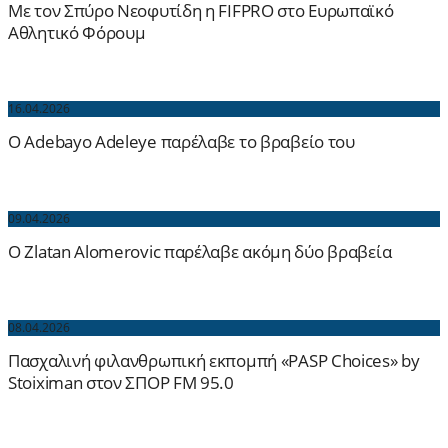
Με τον Σπύρο Νεοφυτίδη η FIFPRO στο Ευρωπαϊκό
Αθλητικό Φόρουμ
16.04.2026
Ο Adebayo Adeleye παρέλαβε το βραβείο του
09.04.2026
O Zlatan Alomerovic παρέλαβε ακόμη δύο βραβεία
08.04.2026
Πασχαλινή φιλανθρωπική εκπομπή «PASP Choices» by
Stoiximan στον ΣΠΟΡ FM 95.0