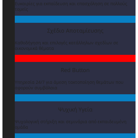
Ευκαιρίες για εκπαίδευση και επασχόληση σε πολλούς
τομείς
Σχέδιο Αποταμίευσης
Καθοδήγηση και επιλογές κατάλληλων σχεδίων σε
οικονομικά θέματα
Red Button
Υπηρεσία 24/7 για άμεση τακτοποίηση θεμάτων που
αφορούν συμβόλαια
Ψυχική Υγεία
Ψυχολογική στήριξη και σεμινάρια από εκπαιδευμένη
ομάδα