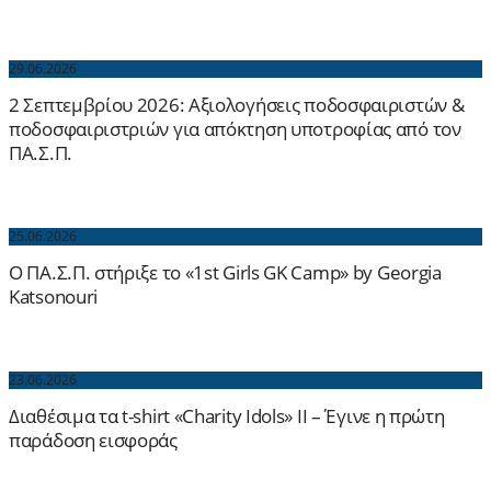
29.06.2026
2 Σεπτεμβρίου 2026: Aξιολογήσεις ποδοσφαιριστών &
ποδοσφαιριστριών για απόκτηση υποτροφίας από τον
ΠΑ.Σ.Π.
25.06.2026
Ο ΠΑ.Σ.Π. στήριξε το «1st Girls GK Camp» by Georgia
Katsonouri
23.06.2026
Διαθέσιμα τα t-shirt «Charity Idols» ΙΙ – Έγινε η πρώτη
παράδοση εισφοράς