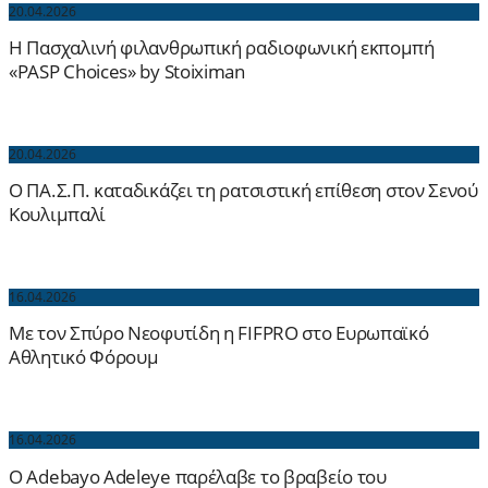
20.04.2026
H Πασχαλινή φιλανθρωπική ραδιοφωνική εκπομπή
«PASP Choices» by Stoiximan
20.04.2026
Ο ΠΑ.Σ.Π. καταδικάζει τη ρατσιστική επίθεση στον Σενού
Κουλιμπαλί
16.04.2026
Με τον Σπύρο Νεοφυτίδη η FIFPRO στο Ευρωπαϊκό
Αθλητικό Φόρουμ
16.04.2026
Ο Adebayo Adeleye παρέλαβε το βραβείο του