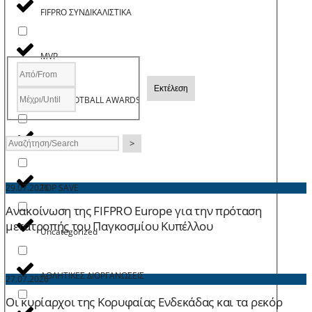
FIFPRO ΣΥΝΔΙΚΑΛΙΣΤΙΚΑ
MVP
Εκτέλεση
PASP FOOTBALL AWARDS
>
TOP GOAL
TOP SAVE
29.07.2026
Ανακοίνωση της FIFPRO Europe για την πρόταση
μετατροπής του Παγκοσμίου Κυπέλλου
Uncategorized
ΑΘΛΗΤΙΚΕΣ ΔΙΟΡΓΑΝΩΣΕΙΣ
27.07.2026
Οι κυρίαρχοι της Κορυφαίας Ενδεκάδας και τα ρεκόρ