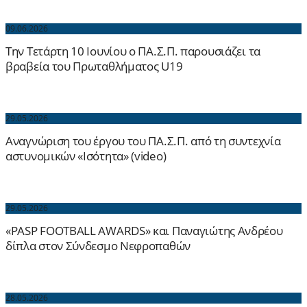
09.06.2026
Την Τετάρτη 10 Ιουνίου ο ΠΑ.Σ.Π. παρουσιάζει τα
βραβεία του Πρωταθλήματος U19
29.05.2026
Αναγνώριση του έργου του ΠΑ.Σ.Π. από τη συντεχνία
αστυνομικών «Ισότητα» (video)
29.05.2026
«PASP FOOTBALL AWARDS» και Παναγιώτης Ανδρέου
δίπλα στον Σύνδεσμο Νεφροπαθών
28.05.2026