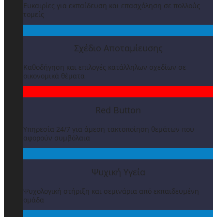
Ευκαιρίες για εκπαίδευση και επασχόληση σε πολλούς
τομείς
Σχέδιο Αποταμίευσης
Καθοδήγηση και επιλογές κατάλληλων σχεδίων σε
οικονομικά θέματα
Red Button
Υπηρεσία 24/7 για άμεση τακτοποίηση θεμάτων που
αφορούν συμβόλαια
Ψυχική Υγεία
Ψυχολογική στήριξη και σεμινάρια από εκπαιδευμένη
ομάδα