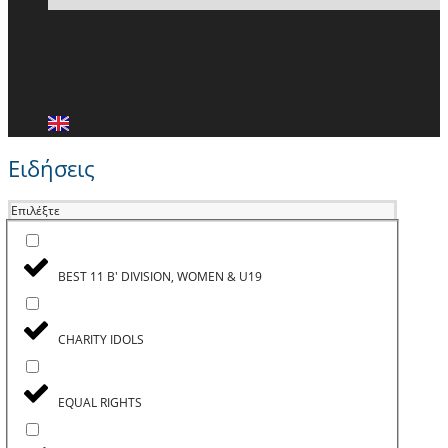
ΕΙΔΗΣΕΙΣ
ΜΕΛΗ ΠΑ.Σ.Π.
ΕΠΙΚΟΙΝΩΝΙΑ
Ειδήσεις
Επιλέξτε
BEST 11 B' DIVISION, WOMEN & U19
CHARITY IDOLS
EQUAL RIGHTS