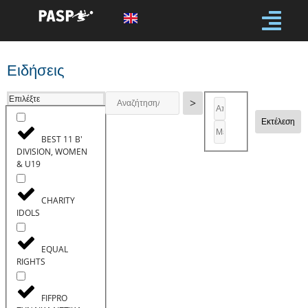
Ειδήσεις
Επιλέξτε
>
Εκτέλεση
BEST 11 B'
DIVISION, WOMEN
& U19
CHARITY
IDOLS
EQUAL
RIGHTS
FIFPRO