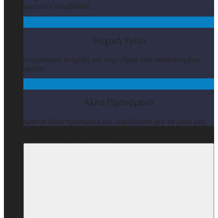
αφορούν συμβόλαια
Ψυχική Υγεία
Ψυχολογική στήριξη και σεμινάρια από εκπαιδευμένη
ομάδα
Άλλα Προνόμοια
Αρκετά άλλα προνόμοια και ωφελήματα για τα μέλη μας
ΒΡΑΒΕΙΑ & ΕΚΔΗΛΩΣΕΙΣ