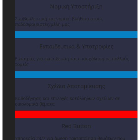
Νομική Υποστήριξη
Συμβουλευτική και νομική βοήθεια στους
ποδοσφαιριστές/μέλη μας
Εκπαιδευτικά & Υποτροφίες
Ευκαιρίες για εκπαίδευση και επασχόληση σε πολλούς
τομείς
Σχέδιο Αποταμίευσης
Καθοδήγηση και επιλογές κατάλληλων σχεδίων σε
οικονομικά θέματα
Red Button
Υπηρεσία 24/7 για άμεση τακτοποίηση θεμάτων που