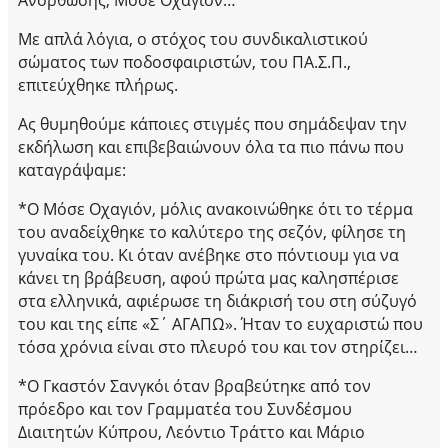
Με απλά λόγια, ο στόχος του συνδικαλιστικού
σώματος των ποδοσφαιριστών, του ΠΑ.Σ.Π.,
επιτεύχθηκε πλήρως.
Ας θυμηθούμε κάποιες στιγμές που σημάδεψαν την
εκδήλωση και επιβεβαιώνουν όλα τα πιο πάνω που
καταγράψαμε:
*Ο Μόσε Οχαγιόν, μόλις ανακοινώθηκε ότι το τέρμα
του αναδείχθηκε το καλύτερο της σεζόν, φίλησε τη
γυναίκα του. Κι όταν ανέβηκε στο πόντιουμ για να
κάνει τη βράβευση, αφού πρώτα μας καλησπέρισε
στα ελληνικά, αφιέρωσε τη διάκρισή του στη σύζυγό
του και της είπε «Σ΄ ΑΓΑΠΩ». Ήταν το ευχαριστώ που
τόσα χρόνια είναι στο πλευρό του και τον στηρίζει…
*Ο Γκαστόν Σανγκόι όταν βραβεύτηκε από τον
πρόεδρο και τον Γραμματέα του Συνδέσμου
Διαιτητών Κύπρου, Λεόντιο Τράττο και Μάριο