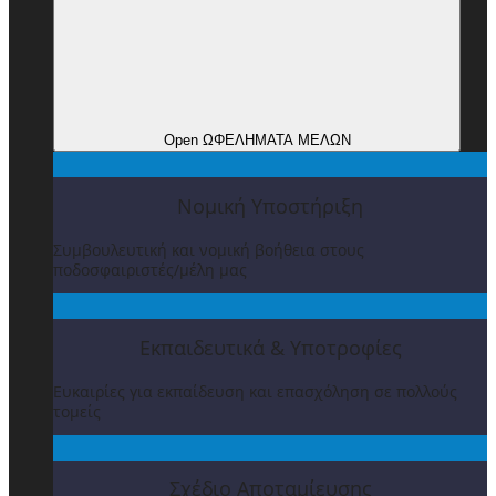
Open ΩΦΕΛΗΜΑΤΑ ΜΕΛΩΝ
Νομική Υποστήριξη
Συμβουλευτική και νομική βοήθεια στους
ποδοσφαιριστές/μέλη μας
Εκπαιδευτικά & Υποτροφίες
Ευκαιρίες για εκπαίδευση και επασχόληση σε πολλούς
τομείς
Σχέδιο Αποταμίευσης