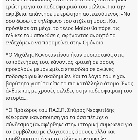
ερώτημα για το ποδοσφαιρικό του μέλλον. Για την
ακρίβεια, απάντησε με ερώτηση αστειευόμενος: «Να
σου δώσω το τηλέφωνο του ατζέντη μου;». Και
πρόσθεσε ότι μέχρι το τέλος Μαΐου θα πάρει τις
τελικές του αποφάσεις, αφήνοντας ανοιχτό το
ενδεχόμενο να παραμείνει στην Ομόνοια.
*Ο Μιχάλης Κωνσταντίνου ήταν ουσιαστικός στις
τοποθετήσεις του, κάνοντας κριτική σε όσους
προκαλούν μεμονωμένα επεισόδια σε αγώνες
ποδοσφαιρικών ακαδημιών. Και τα λόγια του είχαν
βαρύτητα γιατί τα είπε το πιο κατάλληλο άτομο. Ένας
άνθρωπος με χρυσές σελίδες στην ποδοσφαιρική του
ιστορία…
*Ο Πρόεδρος του ΠΑ.Σ.Π. Σπύρος Νεοφυτίδης
εξέφρασε ικανοποίηση για τα όσα πέτυχε ο
σύνδεσμος (αναφέρθηκε στην ιστορική συμφωνία για
το συμβόλαιο με ελάχιστους όρους), αλλά και
προβληματισμό για το μέλλον των μικρών