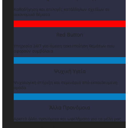
Καθοδήγηση και επιλογές κατάλληλων σχεδίων σε
οικονομικά θέματα
Red Button
Υπηρεσία 24/7 για άμεση τακτοποίηση θεμάτων που
αφορούν συμβόλαια
Ψυχική Υγεία
Ψυχολογική στήριξη και σεμινάρια από εκπαιδευμένη
ομάδα
Άλλα Προνόμοια
Αρκετά άλλα προνόμοια και ωφελήματα για τα μέλη μας
ΒΡΑΒΕΙΑ & ΕΚΔΗΛΩΣΕΙΣ