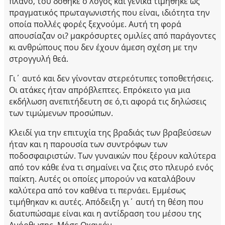
πλάνο, του δόθηκε ο λόγος και γενικά τιμήθηκε ως
πραγματικός πρωταγωνιστής που είναι, ιδιότητα την
οποία πολλές φορές ξεχνούμε. Αυτή τη φορά
απουσίαζαν οι? μακρόσυρτες ομιλίες από παράγοντες
κι ανθρώπους που δεν έχουν άμεση σχέση με την
στρογγυλή θεά.
Γι΄ αυτό και δεν γίνονταν στερεότυπες τοποθετήσεις.
Οι ατάκες ήταν απρόβλεπτες. Επρόκειτο για μια
εκδήλωση ανεπιτήδευτη σε ό,τι αφορά τις δηλώσεις
των τιμώμενων προσώπων.
Κλειδί για την επιτυχία της βραδιάς των βραβεύσεων
ήταν και η παρουσία των συντρόφων των
ποδοσφαιριστών. Των γυναικών που ξέρουν καλύτερα
από τον κάθε ένα τι σημαίνει να ζεις στο πλευρό ενός
παίκτη. Αυτές οι οποίες μπορούν να καταλάβουν
καλύτερα από τον καθένα τι περνάει. Εμμέσως
τιμήθηκαν κι αυτές. Απόδειξη γι΄ αυτή τη θέση που
διατυπώσαμε είναι και η αντίδραση του μέσου της
Ανόρθωσης, Μόσε Οχαγιόν…