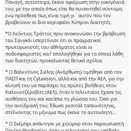
Παναγή, αντίστοιχα, έκανε αφιέρωση στην οικογένειά
του, με την οποία όπως είπε θα συναντηθεί σύντομα,
ενώ πρόσθεσε πως είναι τιμή γι΄ αυτόν που τον
βραβεύουν οι δυο κορυφαίοι Κύπριοι διαιτητές.
*Ο Λεόντιος Τράττος πριν ανακοινώσει την βράβευση
του Σανγκόι υπερτόνισε ότι οι πραγματικοί
πρωταγωνιστές του αθλήματος είναι οι
ποδοσφαιριστές και? απολογήθηκε για τα όποια λάθη
των διαιτητών, προκαλώντας θετικά σχόλια.
* Ο Βαλεντίνος Σιέλης (Ανόρθωση) τιμήθηκε από τον
ΠΑΣΠ και τη Cytavision, αλλά και από την ΑΕΛ, για την
κίνησή του να παράσχει τις πρώτες βοήθειες στον
Καλουντζέροβιτς (ΑΕΛ), όταν ο τελευταίος έχασε τις
αισθήσεις του και κατάπιε τη γλώσσα του. Όσο για
την αντίδρασή του; Έδωσε ρεσιτάλ ταπεινότητας,
στέλνοντας το μήνυμα πως έκανε το αυτονόητο…
* Ο Σκέμπρι απάντησε με χιούμορ στον παρουσιαστή
Πανίκο Θεοδοσίου, όταν ο τελευταίος του υπέβαλε