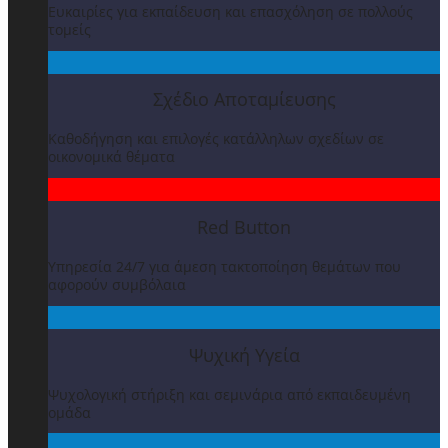
Ευκαιρίες για εκπαίδευση και επασχόληση σε πολλούς
τομείς
Σχέδιο Αποταμίευσης
Καθοδήγηση και επιλογές κατάλληλων σχεδίων σε
οικονομικά θέματα
Red Button
Υπηρεσία 24/7 για άμεση τακτοποίηση θεμάτων που
αφορούν συμβόλαια
Ψυχική Υγεία
Ψυχολογική στήριξη και σεμινάρια από εκπαιδευμένη
ομάδα