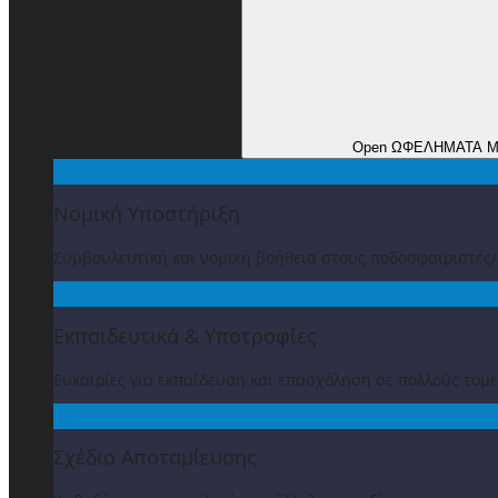
Open ΩΦΕΛΗΜΑΤΑ 
Νομική Υποστήριξη
Συμβουλευτική και νομική βοήθεια στους ποδοσφαιριστές
Εκπαιδευτικά & Υποτροφίες
Ευκαιρίες για εκπαίδευση και επασχόληση σε πολλούς τομε
Σχέδιο Αποταμίευσης