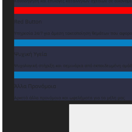
Καθοδήγηση και επιλογές κατάλληλων σχεδίων σε οικονομ
Red Button
Υπηρεσία 24/7 για άμεση τακτοποίηση θεμάτων που αφορ
Ψυχική Υγεία
Ψυχολογική στήριξη και σεμινάρια από εκπαιδευμένη ομά
Άλλα Προνόμοια
Αρκετά άλλα προνόμοια και ωφελήματα για τα μέλη μας