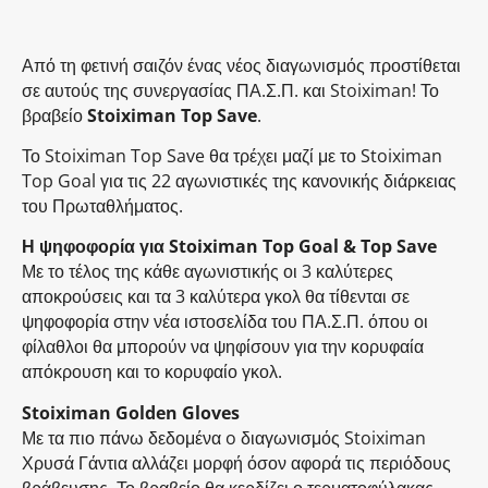
Από τη φετινή σαιζόν ένας νέος διαγωνισμός προστίθεται
σε αυτούς της συνεργασίας ΠΑ.Σ.Π. και Stoiximan! Το
βραβείο
Stoiximan Top Save
.
Το Stoiximan Top Save θα τρέχει μαζί με το Stoiximan
Top Goal για τις 22 αγωνιστικές της κανονικής διάρκειας
του Πρωταθλήματος.
Η ψηφοφορία για Stoiximan Top Goal & Top Save
Με το τέλος της κάθε αγωνιστικής οι 3 καλύτερες
αποκρούσεις και τα 3 καλύτερα γκολ θα τίθενται σε
ψηφοφορία στην νέα ιστοσελίδα του ΠΑ.Σ.Π. όπου οι
φίλαθλοι θα μπορούν να ψηφίσουν για την κορυφαία
απόκρουση και το κορυφαίο γκολ.
Stoiximan Golden Gloves
Με τα πιο πάνω δεδομένα o διαγωνισμός Stoiximan
Χρυσά Γάντια αλλάζει μορφή όσον αφορά τις περιόδους
βράβευσης. Το βραβείο θα κερδίζει ο τερματοφύλακας