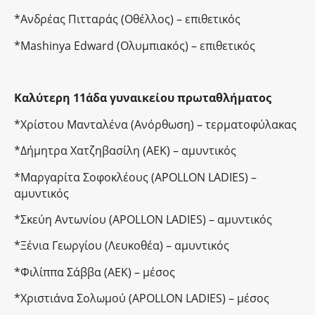
*Ανδρέας Πιτταράς (Οθέλλος) – επιθετικός
*Mashinya Edward (Ολυμπιακός) – επιθετικός
Καλύτερη 11άδα γυναικείου πρωταθλήματος
*Χρίστου Μανταλένα (Ανόρθωση) – τερματοφύλακας
*Δήμητρα Χατζηβασίλη (ΑΕΚ) – αμυντικός
*Μαργαρίτα Σοφοκλέους (APOLLON LADIES) –
αμυντικός
*Σκεύη Αντωνίου (APOLLON LADIES) – αμυντικός
*Ξένια Γεωργίου (Λευκοθέα) – αμυντικός
*Φιλίππα Σάββα (ΑΕΚ) – μέσος
*Χριστιάνα Σολωμού (APOLLON LADIES) – μέσος