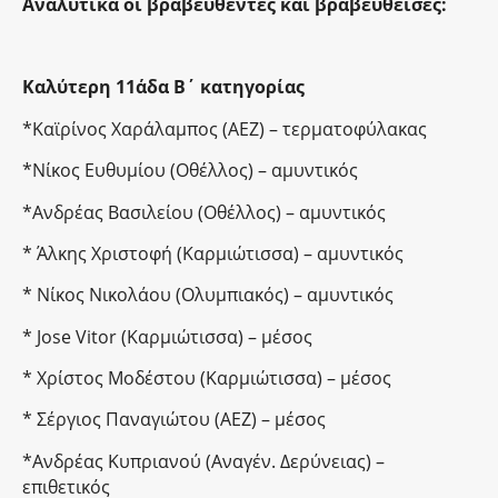
Αναλυτικά οι βραβευθέντες και βραβευθείσες:
Καλύτερη 11άδα Β΄ κατηγορίας
*Καϊρίνος Χαράλαμπος (ΑΕΖ) – τερματοφύλακας
*Νίκος Ευθυμίου (Οθέλλος) – αμυντικός
*Ανδρέας Βασιλείου (Οθέλλος) – αμυντικός
* Άλκης Χριστοφή (Καρμιώτισσα) – αμυντικός
* Νίκος Νικολάου (Ολυμπιακός) – αμυντικός
* Jose Vitor (Καρμιώτισσα) – μέσος
* Χρίστος Μοδέστου (Καρμιώτισσα) – μέσος
* Σέργιος Παναγιώτου (ΑΕΖ) – μέσος
*Ανδρέας Κυπριανού (Αναγέν. Δερύνειας) –
επιθετικός