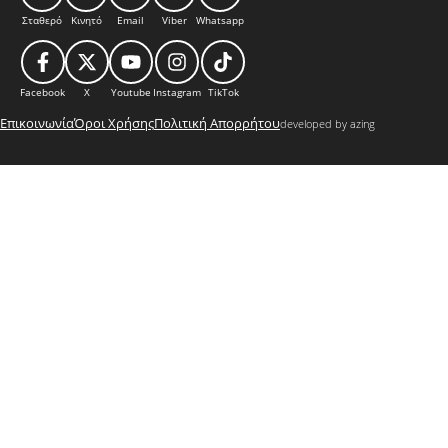
Σταθερό
Κινητό
Email
Viber
Whatsapp
Facebook
X
Youtube
Instagram
TikTok
Επικοινωνία
Όροι Χρήσης
Πολιτική Απορρήτου
developed by azing