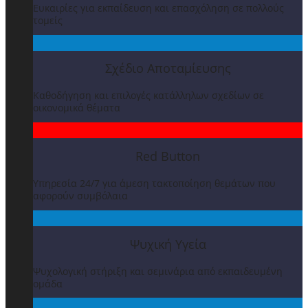
Ευκαιρίες για εκπαίδευση και επασχόληση σε πολλούς
τομείς
Σχέδιο Αποταμίευσης
Καθοδήγηση και επιλογές κατάλληλων σχεδίων σε
οικονομικά θέματα
Red Button
Υπηρεσία 24/7 για άμεση τακτοποίηση θεμάτων που
αφορούν συμβόλαια
Ψυχική Υγεία
Ψυχολογική στήριξη και σεμινάρια από εκπαιδευμένη
ομάδα