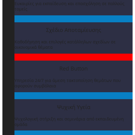
Ευκαιρίες για εκπαίδευση και επασχόληση σε πολλούς
τομείς
Σχέδιο Αποταμίευσης
Καθοδήγηση και επιλογές κατάλληλων σχεδίων σε
οικονομικά θέματα
Red Button
Υπηρεσία 24/7 για άμεση τακτοποίηση θεμάτων που
αφορούν συμβόλαια
Ψυχική Υγεία
Ψυχολογική στήριξη και σεμινάρια από εκπαιδευμένη
ομάδα