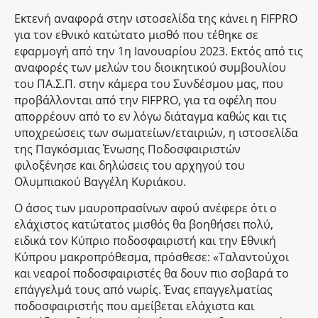
Εκτενή αναφορά στην ιστοσελίδα της κάνει η FIFPRO
για τον εθνικό κατώτατο μισθό που τέθηκε σε
εφαρμογή από την 1η Ιανουαρίου 2023. Εκτός από τις
αναφορές των μελών του διοικητικού συμβουλίου
του ΠΑ.Σ.Π. στην κάμερα του Συνδέσμου μας, που
προβάλλονται από την FIFPRO, για τα οφέλη που
απορρέουν από το εν λόγω διάταγμα καθώς και τις
υποχρεώσεις των σωματείων/εταιριών, η ιστοσελίδα
της Παγκόσμιας Ένωσης Ποδοσφαιριστών
φιλοξένησε και δηλώσεις του αρχηγού του
Ολυμπιακού Βαγγέλη Κυριάκου.
Ο άσος των μαυροπρασίνων αφού ανέφερε ότι ο
ελάχιστος κατώτατος μισθός θα βοηθήσει πολύ,
ειδικά τον Κύπριο ποδοσφαιριστή και την Εθνική
Κύπρου μακροπρόθεσμα, πρόσθεσε: «Ταλαντούχοι
και νεαροί ποδοσφαιριστές θα δουν πιο σοβαρά το
επάγγελμά τους από νωρίς. Ένας επαγγελματίας
ποδοσφαιριστής που αμείβεται ελάχιστα και