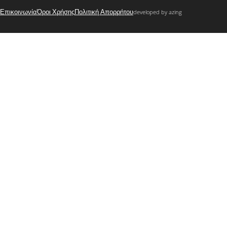
Επικοινωνία
Όροι Χρήσης
Πολιτική Απορρήτου
developed by azing