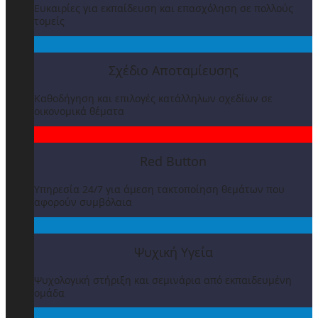
Ευκαιρίες για εκπαίδευση και επασχόληση σε πολλούς
τομείς
Σχέδιο Αποταμίευσης
Καθοδήγηση και επιλογές κατάλληλων σχεδίων σε
οικονομικά θέματα
Red Button
Υπηρεσία 24/7 για άμεση τακτοποίηση θεμάτων που
αφορούν συμβόλαια
Ψυχική Υγεία
Ψυχολογική στήριξη και σεμινάρια από εκπαιδευμένη
ομάδα