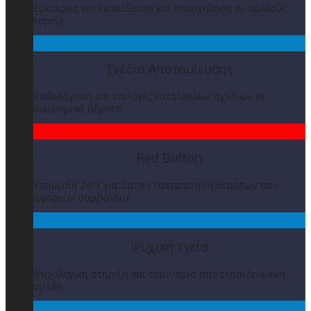
Ευκαιρίες για εκπαίδευση και επασχόληση σε πολλούς
τομείς
Σχέδιο Αποταμίευσης
Καθοδήγηση και επιλογές κατάλληλων σχεδίων σε
οικονομικά θέματα
Red Button
Υπηρεσία 24/7 για άμεση τακτοποίηση θεμάτων που
αφορούν συμβόλαια
Ψυχική Υγεία
Ψυχολογική στήριξη και σεμινάρια από εκπαιδευμένη
ομάδα