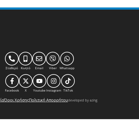
Σταθερό
Κινητό
Email
Viber
Whatsapp
Facebook
X
Youtube
Instagram
TikTok
ία
Όροι Χρήσης
Πολιτική Απορρήτου
developed by azing