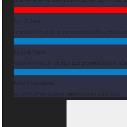
Καθοδήγηση και επιλογές κατάλληλων σχεδίων σε οικονομ
Red Button
Υπηρεσία 24/7 για άμεση τακτοποίηση θεμάτων που αφορ
Ψυχική Υγεία
Ψυχολογική στήριξη και σεμινάρια από εκπαιδευμένη ομά
Άλλα Προνόμοια
Αρκετά άλλα προνόμοια και ωφελήματα για τα μέλη μας