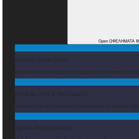
Open ΩΦΕΛΗΜΑΤΑ 
Νομική Υποστήριξη
Συμβουλευτική και νομική βοήθεια στους ποδοσφαιριστές
Εκπαιδευτικά & Υποτροφίες
Ευκαιρίες για εκπαίδευση και επασχόληση σε πολλούς τομε
Σχέδιο Αποταμίευσης