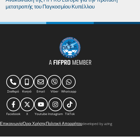
μετατροπής του Παγκοσμίου Κυπέλλου
Σταθερό
Κινητό
Email
Viber
Whatsapp
Facebook
X
Youtube
Instagram
TikTok
Επικοινωνία
Όροι Χρήσης
Πολιτική Απορρήτου
developed by azing