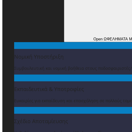
Open ΩΦΕΛΗΜΑΤΑ 
Νομική Υποστήριξη
Συμβουλευτική και νομική βοήθεια στους ποδοσφαιριστές
Εκπαιδευτικά & Υποτροφίες
Ευκαιρίες για εκπαίδευση και επασχόληση σε πολλούς τομε
Σχέδιο Αποταμίευσης