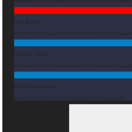
Καθοδήγηση και επιλογές κατάλληλων σχεδίων σε οικονομ
Red Button
Υπηρεσία 24/7 για άμεση τακτοποίηση θεμάτων που αφορ
Ψυχική Υγεία
Ψυχολογική στήριξη και σεμινάρια από εκπαιδευμένη ομά
Άλλα Προνόμοια
Αρκετά άλλα προνόμοια και ωφελήματα για τα μέλη μας