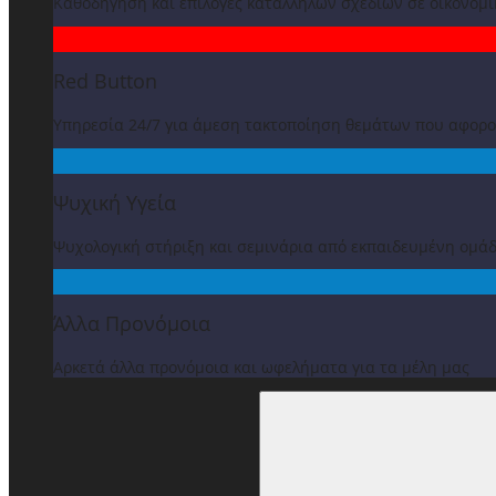
Καθοδήγηση και επιλογές κατάλληλων σχεδίων σε οικονομ
Red Button
Υπηρεσία 24/7 για άμεση τακτοποίηση θεμάτων που αφορ
Ψυχική Υγεία
Ψυχολογική στήριξη και σεμινάρια από εκπαιδευμένη ομά
Άλλα Προνόμοια
Αρκετά άλλα προνόμοια και ωφελήματα για τα μέλη μας