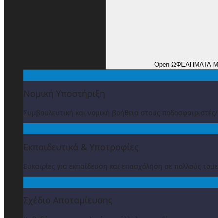
Open ΩΦΕΛΗΜΑΤΑ 
Νομική Υποστήριξη
Συμβουλευτική και νομική βοήθεια στους ποδοσφαιριστές
Εκπαιδευτικά & Υποτροφίες
Ευκαιρίες για εκπαίδευση και επασχόληση σε πολλούς τομε
Σχέδιο Αποταμίευσης