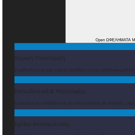
Open ΩΦΕΛΗΜΑΤΑ 
Νομική Υποστήριξη
Συμβουλευτική και νομική βοήθεια στους ποδοσφαιριστές
Εκπαιδευτικά & Υποτροφίες
Ευκαιρίες για εκπαίδευση και επασχόληση σε πολλούς τομε
Σχέδιο Αποταμίευσης