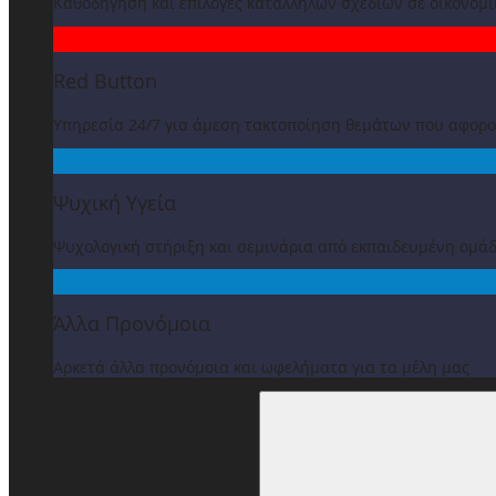
Καθοδήγηση και επιλογές κατάλληλων σχεδίων σε οικονομ
Red Button
Υπηρεσία 24/7 για άμεση τακτοποίηση θεμάτων που αφορ
Ψυχική Υγεία
Ψυχολογική στήριξη και σεμινάρια από εκπαιδευμένη ομά
Άλλα Προνόμοια
Αρκετά άλλα προνόμοια και ωφελήματα για τα μέλη μας