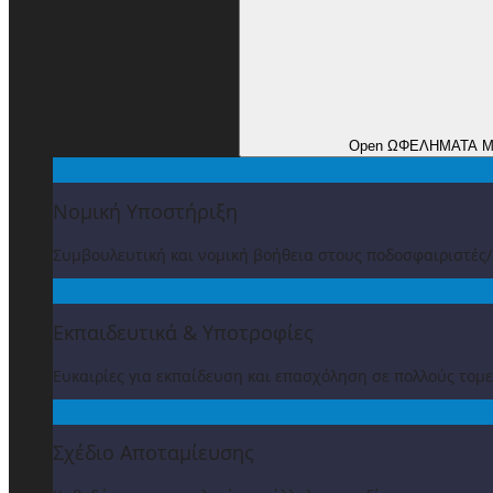
Open ΩΦΕΛΗΜΑΤΑ 
Νομική Υποστήριξη
Συμβουλευτική και νομική βοήθεια στους ποδοσφαιριστές
Εκπαιδευτικά & Υποτροφίες
Ευκαιρίες για εκπαίδευση και επασχόληση σε πολλούς τομε
Σχέδιο Αποταμίευσης