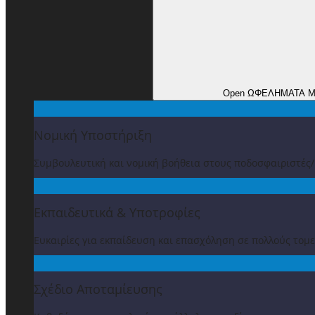
Open ΩΦΕΛΗΜΑΤΑ 
Νομική Υποστήριξη
Συμβουλευτική και νομική βοήθεια στους ποδοσφαιριστές
Εκπαιδευτικά & Υποτροφίες
Ευκαιρίες για εκπαίδευση και επασχόληση σε πολλούς τομε
Σχέδιο Αποταμίευσης