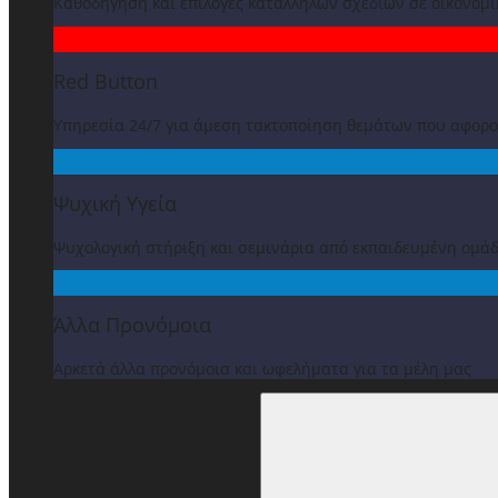
Καθοδήγηση και επιλογές κατάλληλων σχεδίων σε οικονομ
Red Button
Υπηρεσία 24/7 για άμεση τακτοποίηση θεμάτων που αφορ
Ψυχική Υγεία
Ψυχολογική στήριξη και σεμινάρια από εκπαιδευμένη ομά
Άλλα Προνόμοια
Αρκετά άλλα προνόμοια και ωφελήματα για τα μέλη μας