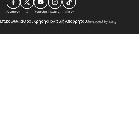
Facebook
X
Youtube
Instagram
TikTok
Επικοινωνία
Όροι Χρήσης
Πολιτική Απορρήτου
developed by azing