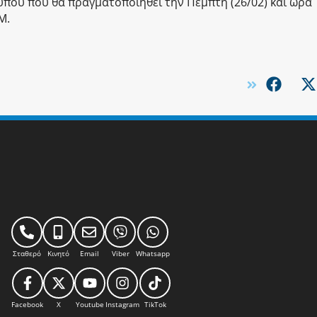
ύπου που θα πραγματοποιηθεί την Πέμπτη (26/02) και ώρα
Μ.
Σταθερό
Κινητό
Email
Viber
Whatsapp
Facebook
X
Youtube
Instagram
TikTok