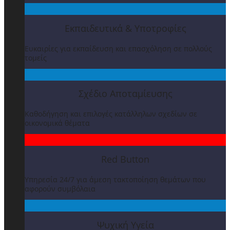
Εκπαιδευτικά & Υποτροφίες
Ευκαιρίες για εκπαίδευση και επασχόληση σε πολλούς
τομείς
Σχέδιο Αποταμίευσης
Καθοδήγηση και επιλογές κατάλληλων σχεδίων σε
οικονομικά θέματα
Red Button
Υπηρεσία 24/7 για άμεση τακτοποίηση θεμάτων που
αφορούν συμβόλαια
Ψυχική Υγεία