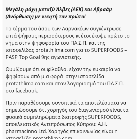
Μεγάλη μάχη μεταξύ Άλβες (ΑΕΚ) και Αβραάμ
(Ανόρθωση) με νικητή τον πρώτο!
Το τέρμα του άσου των Λαρνακέων συγκέντρωσε
επτά ψήφους περισσότερους κι έτσι έκοψε πρώτο το
νήμα στην ψηφοφορία του ΠΑ.Σ.Π. και της
ιστοσελίδας protathlima.com για το SUPERFOODS –
PASP Top Goal 9ης αγωνιστικής.
Θυμίζουμε ότι οι φίλαθλοι είχαν την ευκαιρία να
ψηφίσουν από μια φορά στην ιστοσελίδα
protathlima.com και στον λογαριασμό του ΠΑ.Σ.Π.
στο facebook.
Πριν παραθέσουμε συνοπτικά τα αποτελέσματα να
σημειώσουμε ότι χορηγός του διαγωνισμού είναι τα
φυσικά συμπληρώματα διατροφής SUPERFOODS,
αποκλειστικός Αντιπρόσωπος Κύπρου: A.H.
pharmacinno Ltd. Χορηγός επικοινωνίας είναι η
ιστοσελίδα protathlima.com.