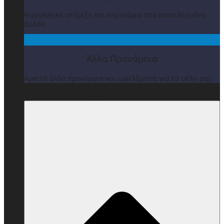
Ψυχολογική στήριξη και σεμινάρια από εκπαιδευμένη
ομάδα
Άλλα Προνόμοια
Αρκετά άλλα προνόμοια και ωφελήματα για τα μέλη μας
ΒΡΑΒΕΙΑ & ΕΚΔΗΛΩΣΕΙΣ