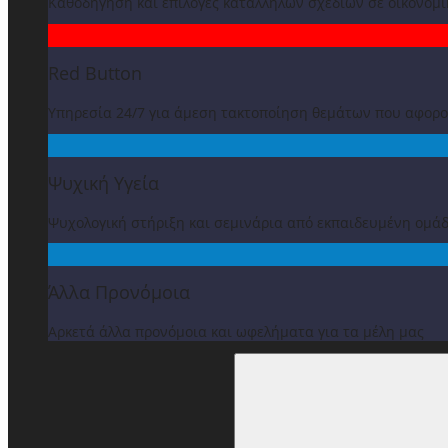
Καθοδήγηση και επιλογές κατάλληλων σχεδίων σε οικονομ
Red Button
Υπηρεσία 24/7 για άμεση τακτοποίηση θεμάτων που αφορ
Ψυχική Υγεία
Ψυχολογική στήριξη και σεμινάρια από εκπαιδευμένη ομά
Άλλα Προνόμοια
Αρκετά άλλα προνόμοια και ωφελήματα για τα μέλη μας