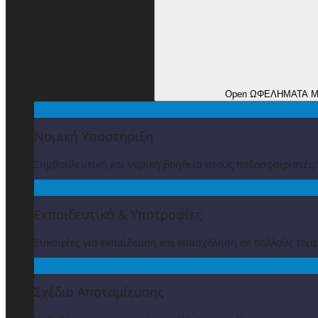
Open ΩΦΕΛΗΜΑΤΑ 
Νομική Υποστήριξη
Συμβουλευτική και νομική βοήθεια στους ποδοσφαιριστές
Εκπαιδευτικά & Υποτροφίες
Ευκαιρίες για εκπαίδευση και επασχόληση σε πολλούς τομε
Σχέδιο Αποταμίευσης