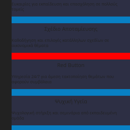
Ευκαιρίες για εκπαίδευση και επασχόληση σε πολλούς
τομείς
Σχέδιο Αποταμίευσης
Καθοδήγηση και επιλογές κατάλληλων σχεδίων σε
οικονομικά θέματα
Red Button
Υπηρεσία 24/7 για άμεση τακτοποίηση θεμάτων που
αφορούν συμβόλαια
Ψυχική Υγεία
Ψυχολογική στήριξη και σεμινάρια από εκπαιδευμένη
ομάδα