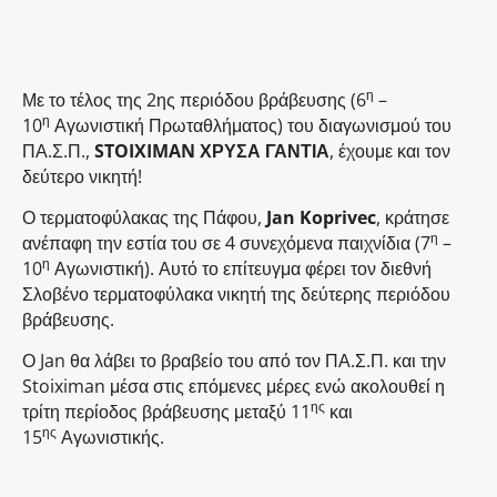
η
Με το τέλος της 2ης περιόδου βράβευσης (6
–
η
10
Αγωνιστική Πρωταθλήματος) του διαγωνισμού του
ΠΑ.Σ.Π.,
STOIXIMAN ΧΡΥΣΑ ΓΑΝΤΙΑ
, έχουμε και τον
δεύτερο νικητή!
Ο τερματοφύλακας της Πάφου,
Jan Koprivec
, κράτησε
η
ανέπαφη την εστία του σε 4 συνεχόμενα παιχνίδια (7
–
η
10
Αγωνιστική). Αυτό το επίτευγμα φέρει τον διεθνή
Σλοβένο τερματοφύλακα νικητή της δεύτερης περιόδου
βράβευσης.
Ο Jan θα λάβει το βραβείο του από τον ΠΑ.Σ.Π. και την
Stoiximan μέσα στις επόμενες μέρες ενώ ακολουθεί η
ης
τρίτη περίοδος βράβευσης μεταξύ 11
και
ης
15
Αγωνιστικής.