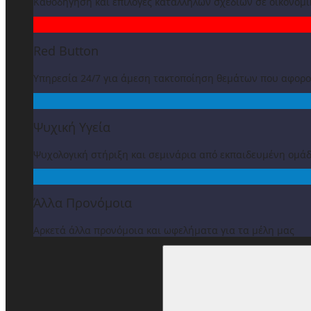
Καθοδήγηση και επιλογές κατάλληλων σχεδίων σε οικονομ
Red Button
Υπηρεσία 24/7 για άμεση τακτοποίηση θεμάτων που αφορ
Ψυχική Υγεία
Ψυχολογική στήριξη και σεμινάρια από εκπαιδευμένη ομά
Άλλα Προνόμοια
Αρκετά άλλα προνόμοια και ωφελήματα για τα μέλη μας