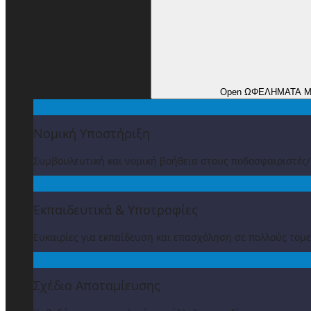
Open ΩΦΕΛΗΜΑΤΑ 
Νομική Υποστήριξη
Συμβουλευτική και νομική βοήθεια στους ποδοσφαιριστές
Εκπαιδευτικά & Υποτροφίες
Ευκαιρίες για εκπαίδευση και επασχόληση σε πολλούς τομε
Σχέδιο Αποταμίευσης