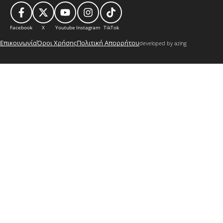
Facebook
X
Youtube
Instagram
TikTok
Επικοινωνία
Όροι Χρήσης
Πολιτική Απορρήτου
developed by azing