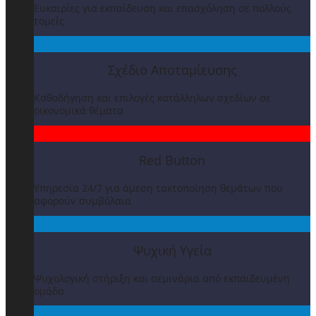
Ευκαιρίες για εκπαίδευση και επασχόληση σε πολλούς
τομείς
Σχέδιο Αποταμίευσης
Καθοδήγηση και επιλογές κατάλληλων σχεδίων σε
οικονομικά θέματα
Red Button
Υπηρεσία 24/7 για άμεση τακτοποίηση θεμάτων που
αφορούν συμβόλαια
Ψυχική Υγεία
Ψυχολογική στήριξη και σεμινάρια από εκπαιδευμένη
ομάδα