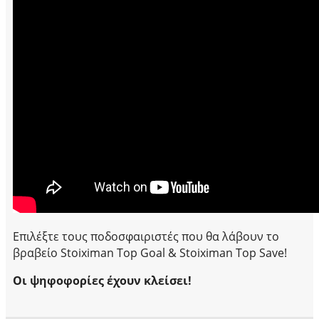
Επιλέξτε τους ποδοσφαιριστές που θα λάβουν το
βραβείο Stoiximan Top Goal & Stoiximan Top Save!
Οι ψηφοφορίες έχουν κλείσει!