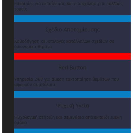
Ευκαιρίες για εκπαίδευση και επασχόληση σε πολλούς
τομείς
Σχέδιο Αποταμίευσης
Καθοδήγηση και επιλογές κατάλληλων σχεδίων σε
οικονομικά θέματα
Red Button
Υπηρεσία 24/7 για άμεση τακτοποίηση θεμάτων που
αφορούν συμβόλαια
Ψυχική Υγεία
Ψυχολογική στήριξη και σεμινάρια από εκπαιδευμένη
ομάδα