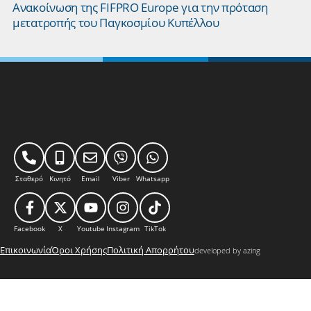
Ανακοίνωση της FIFPRO Europe για την πρόταση
μετατροπής του Παγκοσμίου Κυπέλλου
Σταθερό
Κινητό
Email
Viber
Whatsapp
Facebook
X
Youtube
Instagram
TikTok
Επικοινωνία
Όροι Χρήσης
Πολιτική Απορρήτου
developed by azing