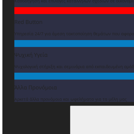
Καθοδήγηση και επιλογές κατάλληλων σχεδίων σε οικονομ
Red Button
Υπηρεσία 24/7 για άμεση τακτοποίηση θεμάτων που αφορ
Ψυχική Υγεία
Ψυχολογική στήριξη και σεμινάρια από εκπαιδευμένη ομά
Άλλα Προνόμοια
Αρκετά άλλα προνόμοια και ωφελήματα για τα μέλη μας