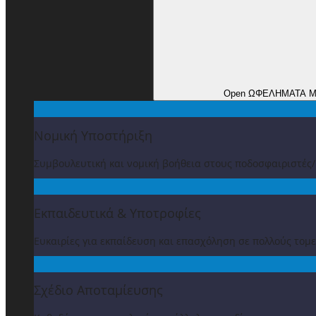
Open ΩΦΕΛΗΜΑΤΑ 
Νομική Υποστήριξη
Συμβουλευτική και νομική βοήθεια στους ποδοσφαιριστές
Εκπαιδευτικά & Υποτροφίες
Ευκαιρίες για εκπαίδευση και επασχόληση σε πολλούς τομε
Σχέδιο Αποταμίευσης